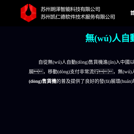
首
無(wú)人自
自從無(wú)人自動(dòng)售貨機進(jìn)入中國
展，移動(dòng)支付非常流行，無(wú)人
(dòng)售貨機
的普及提供了良好的發(fā)展環(huán